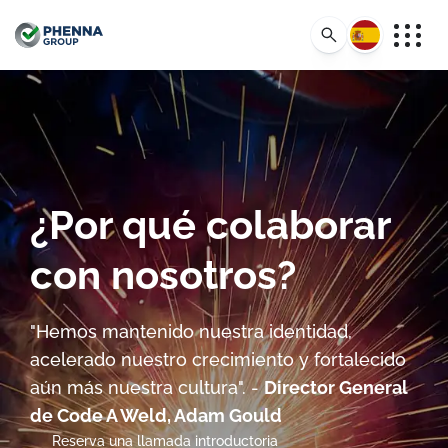
Español
¿Por qué colaborar
con nosotros?
"Hemos mantenido nuestra identidad,
acelerado nuestro crecimiento y fortalecido
aún más nuestra cultura". -
Director General
de Code A Weld, Adam Gould
Reserva una llamada introductoria