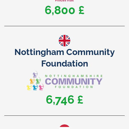
9,946 £
Nottingham Community
Foundation
9,893 £