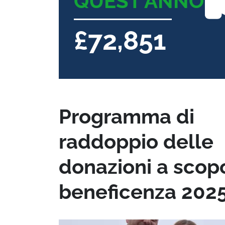
QUEST'ANNO
£72,851
Programma di
raddoppio delle
donazioni a scop
beneficenza 202