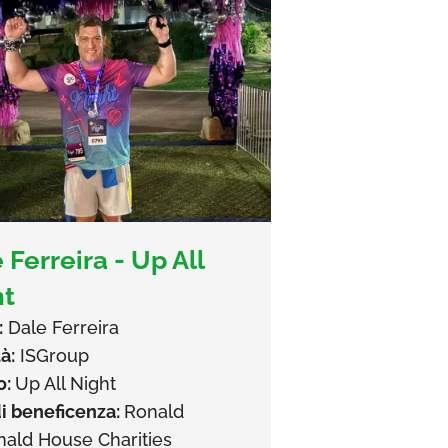
 Ferreira - Up All
ht
:
Dale Ferreira
à:
ISGroup
o:
Up All Night
i beneficenza:
Ronald
ald House Charities