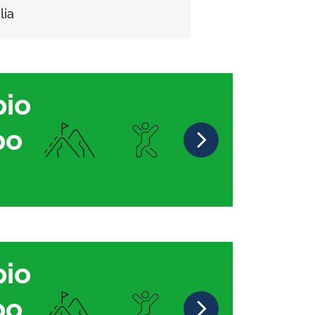
lia
pio
po
pio
po