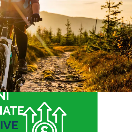
NI
IATE
IVE