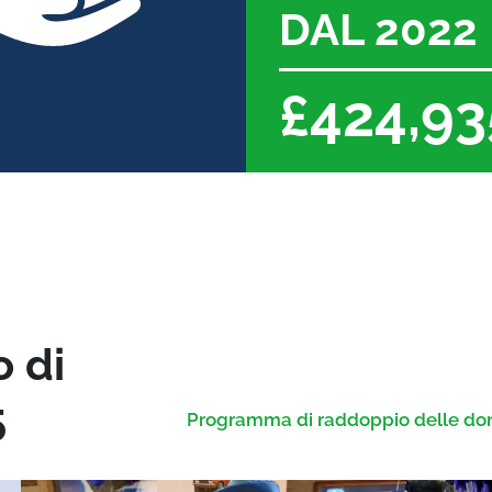
DAL 2022
£472,85
o di
5
Programma di raddoppio delle don