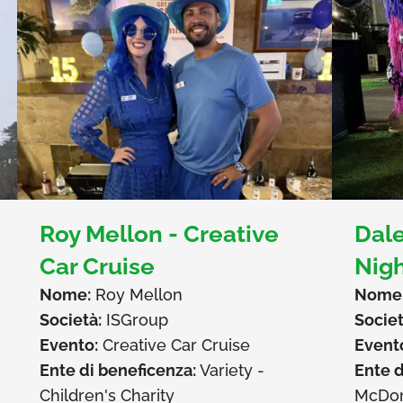
Roy Mellon - Creative
Dale
Car Cruise
Nig
Nome:
Roy Mellon
Nome
Società:
ISGroup
Societ
Evento:
Creative Car Cruise
Event
Ente di beneficenza:
Variety -
Ente d
Children's Charity
McDon