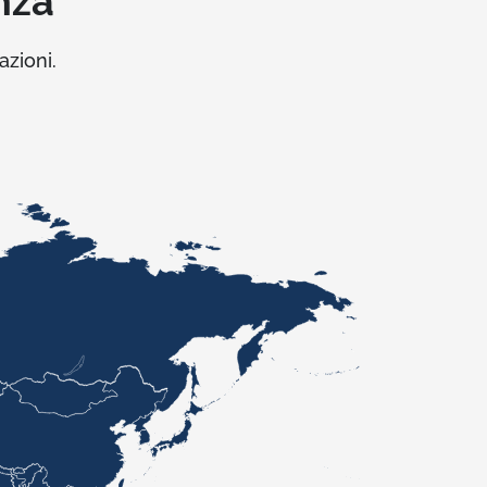
nza
azioni.