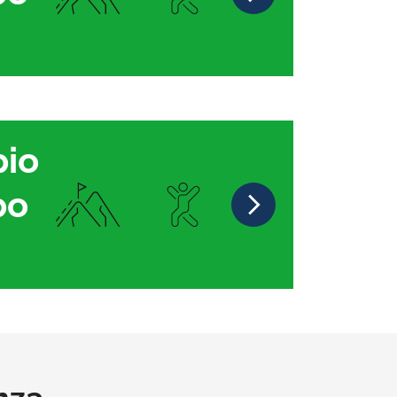
pio
po