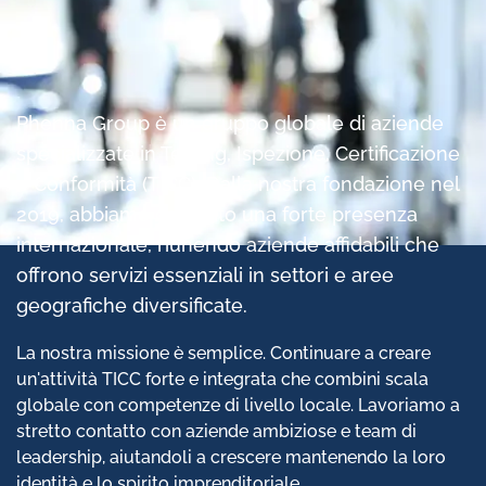
Phenna Group è un gruppo globale di aziende
specializzate in Testing, Ispezione, Certificazione
e Conformità (TICC). Dalla nostra fondazione nel
2019, abbiamo costruito una forte presenza
internazionale, riunendo aziende affidabili che
offrono servizi essenziali in settori e aree
geografiche diversificate.
La nostra missione è semplice. Continuare a creare
un'attività TICC forte e integrata che combini scala
globale con competenze di livello locale. Lavoriamo a
stretto contatto con aziende ambiziose e team di
leadership, aiutandoli a crescere mantenendo la loro
identità e lo spirito imprenditoriale.