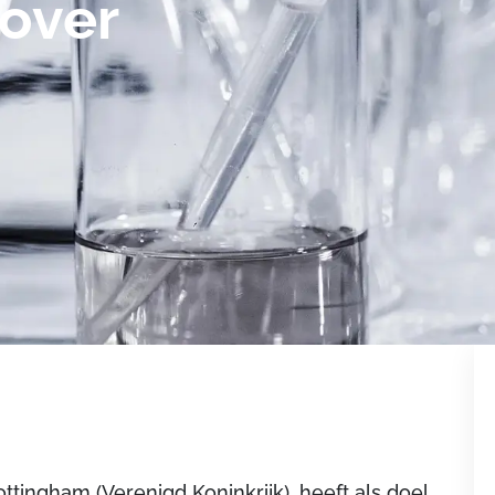
 over
tingham (Verenigd Koninkrijk), heeft als doel