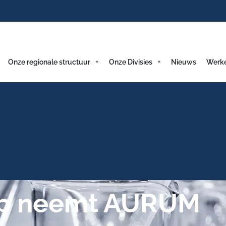
Onze regionale structuur
Onze Divisies
Nieuws
Werk
up neemt AURUM