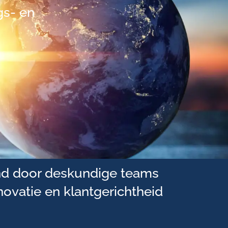
gs- en
eund door deskundige teams
novatie en klantgerichtheid