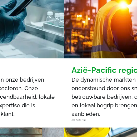
Azië-Pacific regi
en onze bedrijven
De dynamische markten v
 sectoren. Onze
ondersteund door ons s
wendbaarheid, lokale
betrouwbare bedrijven, d
pertise die is
en lokaal begrip brengen
klant.
aanbieden.
Azië-Pacific regio