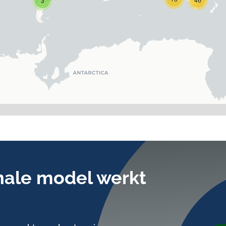
3
ale model werkt