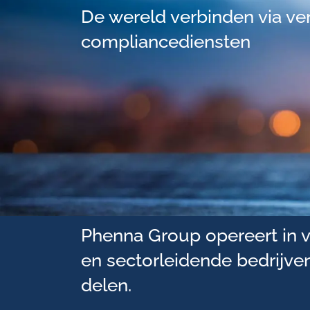
De wereld verbinden via vert
compliancediensten
Phenna Group opereert in v
en sectorleidende bedrijven
delen.