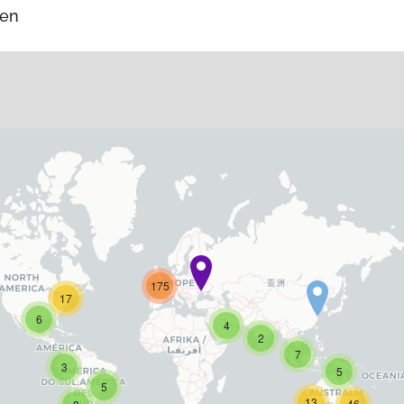
pen
175
17
6
4
2
7
3
5
5
13
46