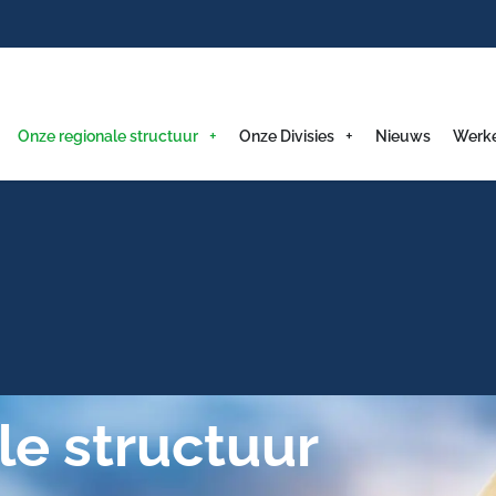
Onze regionale structuur
Onze Divisies
Nieuws
Werk
le structuur