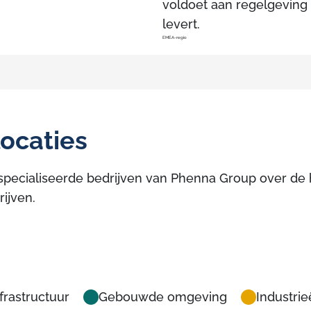
voldoet aan regelgeving 
levert.
EMEA-regio
ocaties
pecialiseerde bedrijven van Phenna Group over de h
rijven.
frastructuur
Gebouwde omgeving
Industri