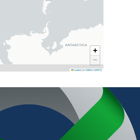
+
−
Leaflet
|
©
OSM
©
CARTO