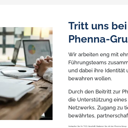
Tritt uns be
Phenna-Gr
Wir arbeiten eng mit eh
Führungsteams zusamme
und dabei ihre Identitä
bewahren wollen.
Durch den Beitritt zur
die Unterstützung eines 
Netzwerks, Zugang zu ti
bewährtes, partnerschaft
Verkaufen Sie Ihr TICC-Geschäft: Skalieren Sie mit der Phenna Group