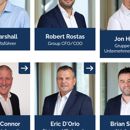
arshall
Robert Rostas
Jon H
tsführer
Group CFO/COO
Gruppen
Unternehme
'Connor
Eric D'Orio
Brian 