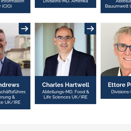
 Information
Divisions-MD, Amerika
Abteil
r (CIO)
Bauumwelt
ndrews
Charles Hartwell
Ettore P
chäftsführer,
Abteilungs-MD, Food &
Division
ierung &
Life Sciences UK/IRE
ce UK/IRE