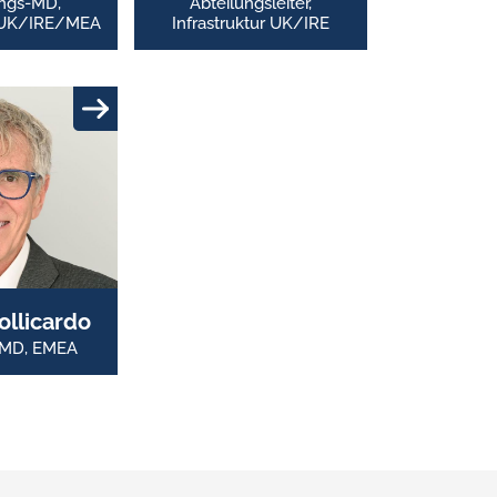
ungs-MD,
Abteilungsleiter,
 UK/IRE/MEA
Infrastruktur UK/IRE
ollicardo
s-MD, EMEA