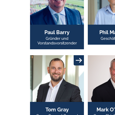
Paul Barry
Phil M
Gründer und
Geschäf
Vorstandsvorsitzender
Tom Gray
Mark O