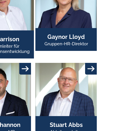
Gaynor Lloyd
arrison
Gruppen-HR-Direktor
leiter für
nsentwicklung
Shannon
Stuart Abbs