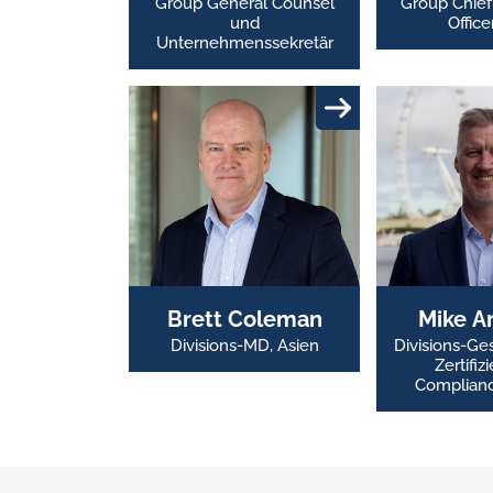
Group General Counsel
Group Chief
und
Office
Unternehmenssekretär
Brett Coleman
Mike A
Divisions-MD, Asien
Divisions-Ges
Zertifiz
Complian