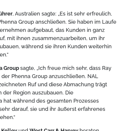
ührer
, Australien sagte: „Es ist sehr erfreulich,
 Phenna Group anschließen. Sie haben im Laufe
Unternehmen aufgebaut, das Kunden in ganz
rauf, mit ihnen zusammenzuarbeiten, um ihr
ubauen, während sie ihren Kunden weiterhin
en.“
na Group
sagte, „Ich freue mich sehr, dass Ray
h der Phenna Group anzuschließen. NAL
ezeichneten Ruf und diese Abmachung trägt
n der Region auszubauen. Die
a hat während des gesamten Prozesses
sehr darauf, sie und ihr äußerst erfahrenes
ehen.“
 Kelley
und
West Carr & Harvey
beraten.